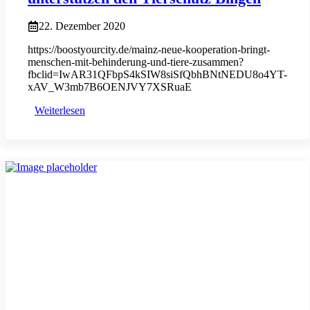
22. Dezember 2020
https://boostyourcity.de/mainz-neue-kooperation-bringt-
menschen-mit-behinderung-und-tiere-zusammen?
fbclid=IwAR31QFbpS4kSIW8siSfQbhBNtNEDU8o4YT-
xAV_W3mb7B6OENJVY7XSRuaE
Weiterlesen