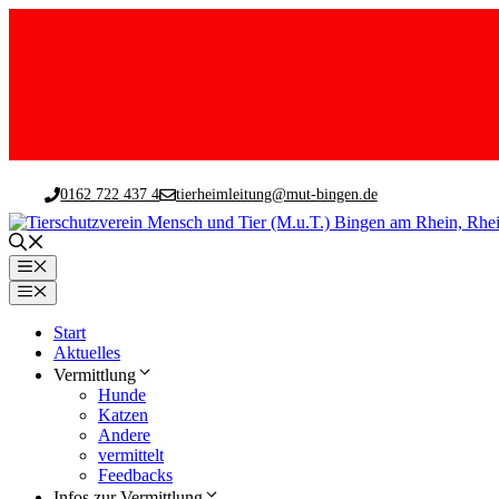
Zum
Inhalt
0162 722 437 4
tierheimleitung@mut-bingen.de
springen
Menü
Menü
Start
Aktuelles
Vermittlung
Hunde
Katzen
Andere
vermittelt
Feedbacks
Infos zur Vermittlung