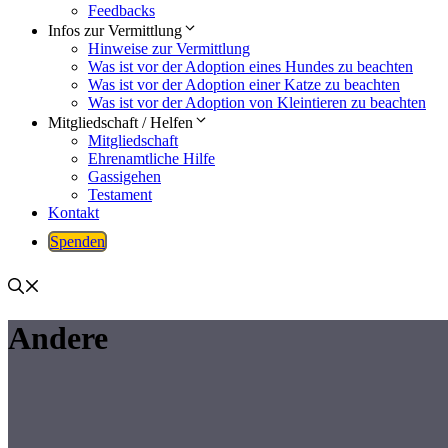
Feedbacks
Infos zur Vermittlung
Hinweise zur Vermittlung
Was ist vor der Adoption eines Hundes zu beachten
Was ist vor der Adoption einer Katze zu beachten
Was ist vor der Adoption von Kleintieren zu beachten
Mitgliedschaft / Helfen
Mitgliedschaft
Ehrenamtliche Hilfe
Gassigehen
Testament
Kontakt
Spenden
Andere