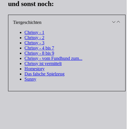
und sonst noch:
Tiergeschichten
Chrissy - 1
Chrissy - 2
Chrissy - 3
Chrissy - 4 bis 7
Chrissy - 8 bis 9
Chrissy - vom Fundhund zum...
Chrissy ist vermittelt
Homestory
Das falsche Spielzeug
Sunny