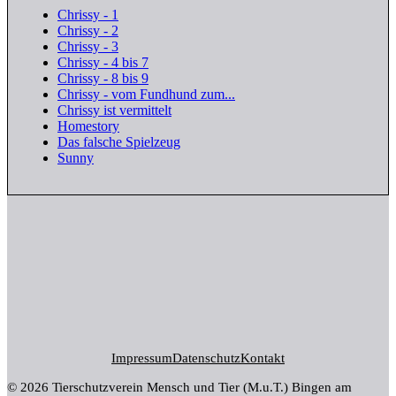
Chrissy - 1
Chrissy - 2
Chrissy - 3
Chrissy - 4 bis 7
Chrissy - 8 bis 9
Chrissy - vom Fundhund zum...
Chrissy ist vermittelt
Homestory
Das falsche Spielzeug
Sunny
Impressum
Datenschutz
Kontakt
© 2026 Tierschutzverein Mensch und Tier (M.u.T.) Bingen am