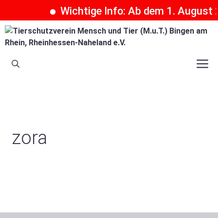
Wichtige Info: Ab dem 1. August 2
Zum
Inhalt
springen
M
zora