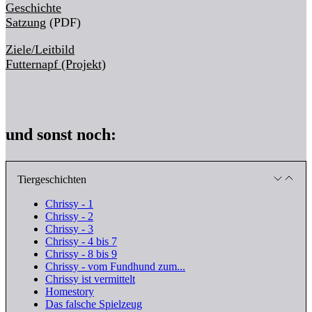
Geschichte
Satzung
(PDF)
Ziele/Leitbild
Futternapf (Projekt)
und sonst noch:
Tiergeschichten
Chrissy - 1
Chrissy - 2
Chrissy - 3
Chrissy - 4 bis 7
Chrissy - 8 bis 9
Chrissy - vom Fundhund zum...
Chrissy ist vermittelt
Homestory
Das falsche Spielzeug