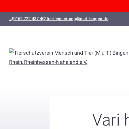
Zum
0162 722 437 4
tierheimleitung@mut-bingen.de
Inhalt
springen
Vari 