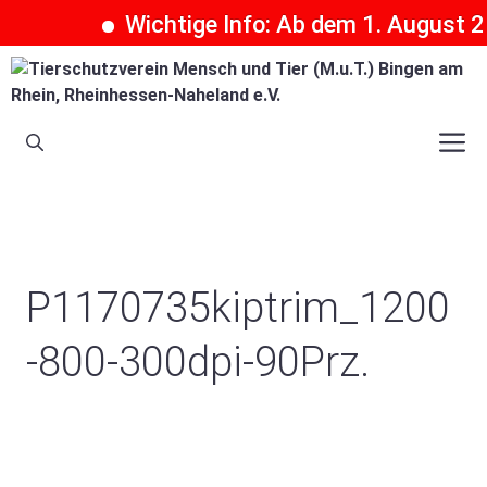
Wichtige Info: Ab dem 1. August 20
Zum
Inhalt
springen
M
P1170735kiptrim_1200
-800-300dpi-90Prz.