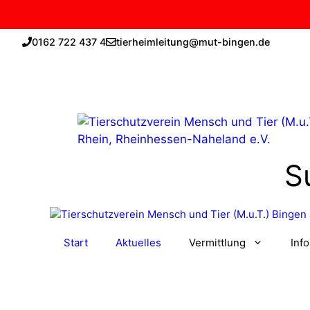
Zum
0162 722 437 4
tierheimleitung@mut-bingen.de
Inhalt
springen
S
Start
Aktuelles
Vermittlung
Inf