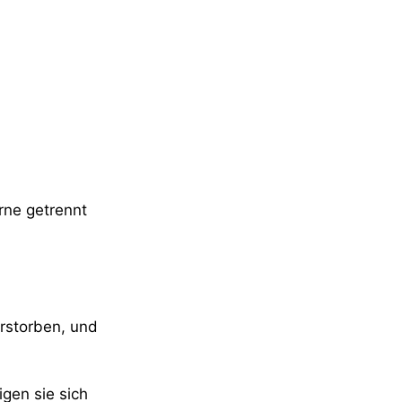
rne getrennt
erstorben, und
gen sie sich