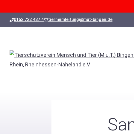
Zum
0162 722 437 4
tierheimleitung@mut-bingen.de
Inhalt
springen
Sam