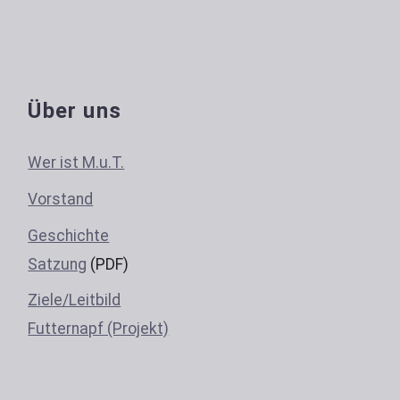
Über uns
Wer ist M.u.T.
Vorstand
Geschichte
Satzung
(PDF)
Ziele/Leitbild
Futternapf (Projekt)