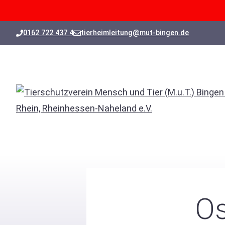
Zum
0162 722 437 4
tierheimleitung@mut-bingen.de
Inhalt
springen
Os