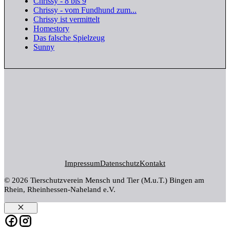
Chrissy - 8 bis 9
Chrissy - vom Fundhund zum...
Chrissy ist vermittelt
Homestory
Das falsche Spielzeug
Sunny
Impressum
Datenschutz
Kontakt
© 2026 Tierschutzverein Mensch und Tier (M.u.T.) Bingen am
Rhein, Rheinhessen-Naheland e.V.
Schließen