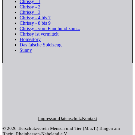
Chrissy - 1
Chrissy - 2
Chrissy - 3
Chrissy - 4 bis 7
Chrissy - 8 bis 9
Chrissy - vom Fundhund zum...
Chrissy ist vermittelt
Homestory
Das falsche Spielzeug
Sunny
Impressum
Datenschutz
Kontakt
© 2026 Tierschutzverein Mensch und Tier (M.u.T.) Bingen am
Rhein, Rheinhessen-Naheland e.V.