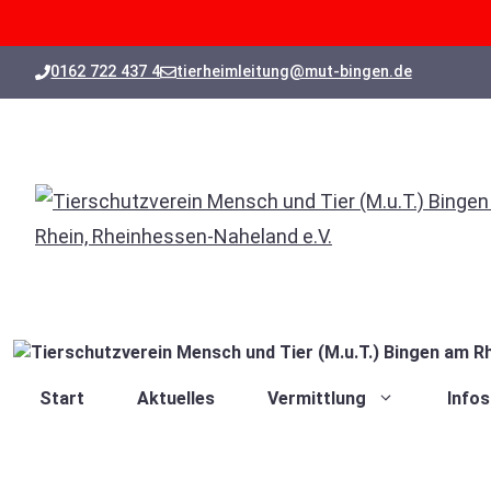
Zum
0162 722 437 4
tierheimleitung@mut-bingen.de
Inhalt
springen
Start
Aktuelles
Vermittlung
Infos