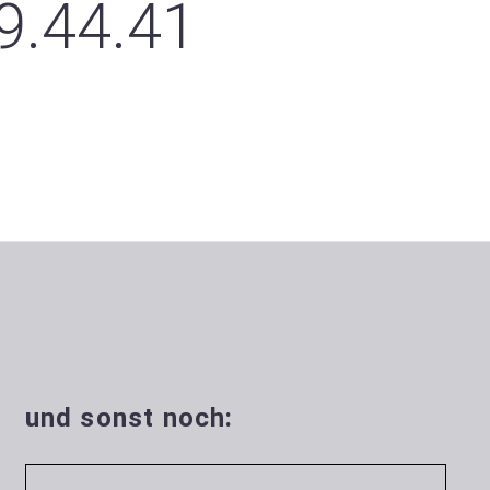
9.44.41
und sonst noch: