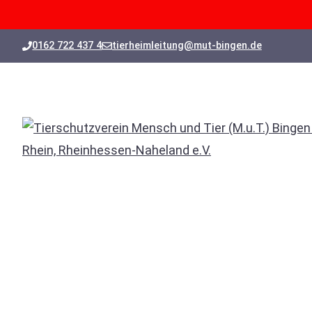
Zum
0162 722 437 4
tierheimleitung@mut-bingen.de
Inhalt
springen