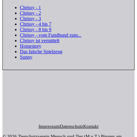
Chrissy - 1
Chrissy - 2
Chrissy - 3
Chrissy - 4 bis 7
Chrissy - 8 bis 9
Chrissy - vom Fundhund zum...
Chrissy ist vermittelt
Homestory
Das falsche Spielzeug
Sunny
Impressum
Datenschutz
Kontakt
© 2026 Tierschutzverein Mensch und Tier (M.u.T.) Bingen am