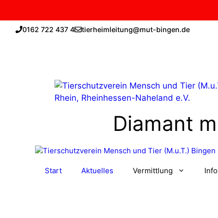
Zum
0162 722 437 4
tierheimleitung@mut-bingen.de
Inhalt
springen
Diamant m
Start
Aktuelles
Vermittlung
Inf