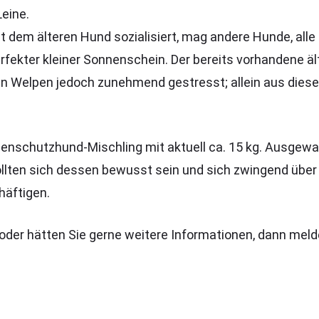
Leine.
mit dem älteren Hund sozialisiert, mag andere Hunde, all
perfekter kleiner Sonnenschein. Der bereits vorhandene äl
en Welpen jedoch zunehmend gestresst; allein aus diese
nschutzhund-Mischling mit aktuell ca. 15 kg. Ausgewach
llten sich dessen bewusst sein und sich zwingend über
häftigen.
r hätten Sie gerne weitere Informationen, dann melden 