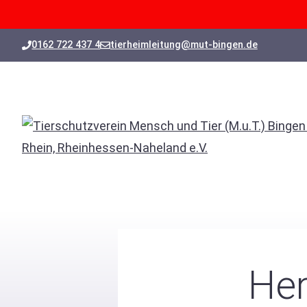
Zum
0162 722 437 4
tierheimleitung@mut-bingen.de
Inhalt
springen
He