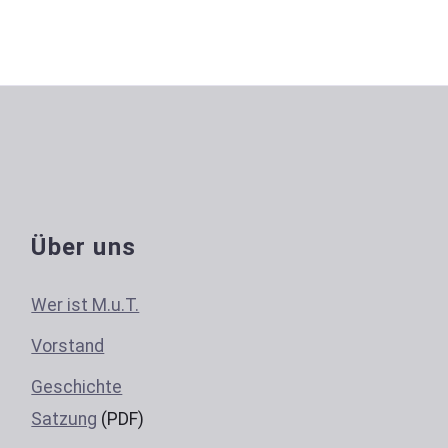
Über uns
Wer ist M.u.T.
Vorstand
Geschichte
Satzung
(PDF)