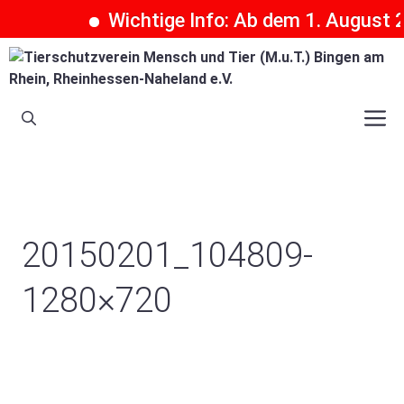
Wichtige Info: Ab dem 1. August 20
Zum
Inhalt
springen
M
20150201_104809-
1280×720