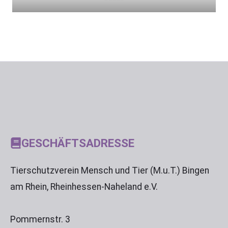
GESCHÄFTSADRESSE
Tierschutzverein Mensch und Tier (M.u.T.) Bingen
am Rhein, Rheinhessen-Naheland e.V.
Pommernstr. 3