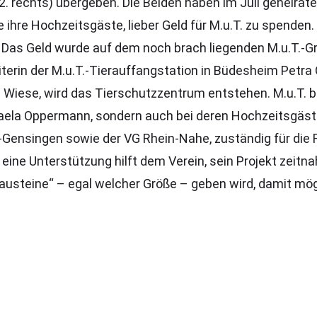
. rechts) übergeben. Die Beiden haben im Juli geheirate
ihre Hochzeitsgäste, lieber Geld für M.u.T. zu spenden. 
s Geld wurde auf dem noch brach liegenden M.u.T.-G
eiterin der M.u.T.-Tierauffangstation in Büdesheim Petra
 Wiese, wird das Tierschutzzentrum entstehen. M.u.T. b
aela Oppermann, sondern auch bei deren Hochzeitsgästen
n-Gensingen sowie der VG Rhein-Nahe, zuständig für di
o eine Unterstützung hilft dem Verein, sein Projekt zeitn
austeine“ – egal welcher Größe – geben wird, damit mögl