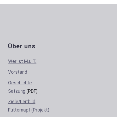
Über uns
Wer ist M.u.T.
Vorstand
Geschichte
Satzung
(PDF)
Ziele/Leitbild
Futternapf (Projekt)