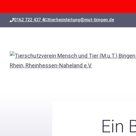
Zum
0162 722 437 4
tierheimleitung@mut-bingen.de
Inhalt
springen
Ein 