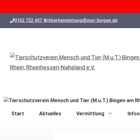
Zum
0162 722 437 4
tierheimleitung@mut-bingen.de
Inhalt
springen
Start
Aktuelles
Vermittlung
Infos