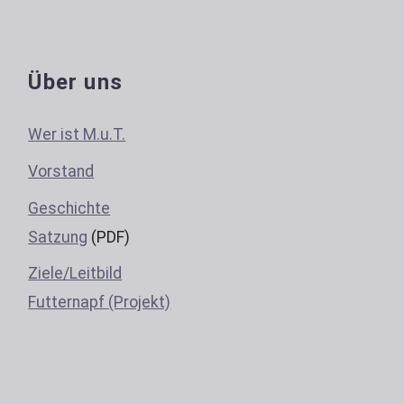
Über uns
Wer ist M.u.T.
Vorstand
Geschichte
Satzung
(PDF)
Ziele/Leitbild
Futternapf (Projekt)