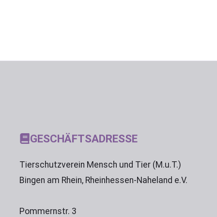
GESCHÄFTSADRESSE
Tierschutzverein Mensch und Tier (M.u.T.)
Bingen am Rhein, Rheinhessen-Naheland e.V.
Pommernstr. 3