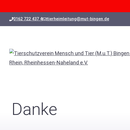
Zum
0162 722 437 4
tierheimleitung@mut-bingen.de
Inhalt
springen
Danke