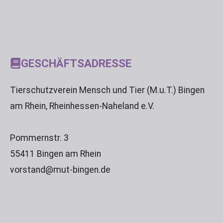
tt
o
e
tt
e
GESCHÄFTSADRESSE
Tierschutzverein Mensch und Tier (M.u.T.) Bingen
am Rhein, Rheinhessen-Naheland e.V.
Pommernstr. 3
55411 Bingen am Rhein
vorstand@mut-bingen.de