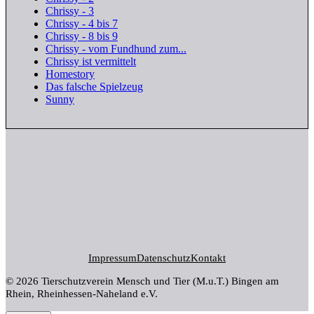
Chrissy - 3
Chrissy - 4 bis 7
Chrissy - 8 bis 9
Chrissy - vom Fundhund zum...
Chrissy ist vermittelt
Homestory
Das falsche Spielzeug
Sunny
Impressum
Datenschutz
Kontakt
© 2026 Tierschutzverein Mensch und Tier (M.u.T.) Bingen am
Rhein, Rheinhessen-Naheland e.V.