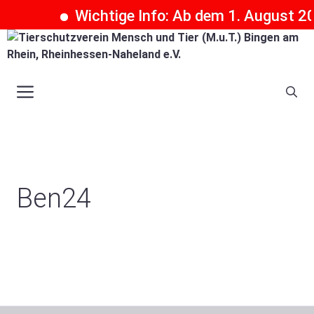
Wichtige Info: Ab dem 1. August 202
Zum
Inhalt
springen
Menü
Ben24