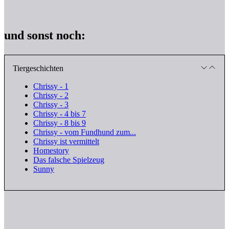
und sonst noch:
Tiergeschichten
Chrissy - 1
Chrissy - 2
Chrissy - 3
Chrissy - 4 bis 7
Chrissy - 8 bis 9
Chrissy - vom Fundhund zum...
Chrissy ist vermittelt
Homestory
Das falsche Spielzeug
Sunny