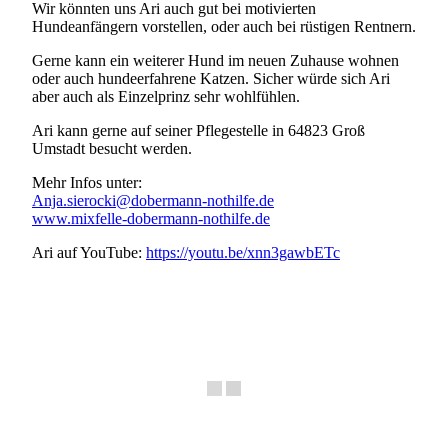
Wir könnten uns Ari auch gut bei motivierten
Hundeanfängern vorstellen, oder auch bei rüstigen Rentnern.
Gerne kann ein weiterer Hund im neuen Zuhause wohnen
oder auch hundeerfahrene Katzen. Sicher würde sich Ari
aber auch als Einzelprinz sehr wohlfühlen.
Ari kann gerne auf seiner Pflegestelle in 64823 Groß
Umstadt besucht werden.
Mehr Infos unter:
Anja.sierocki@dobermann-nothilfe.de
www.mixfelle-dobermann-nothilfe.de
Ari auf YouTube:
https://youtu.be/xnn3gawbETc