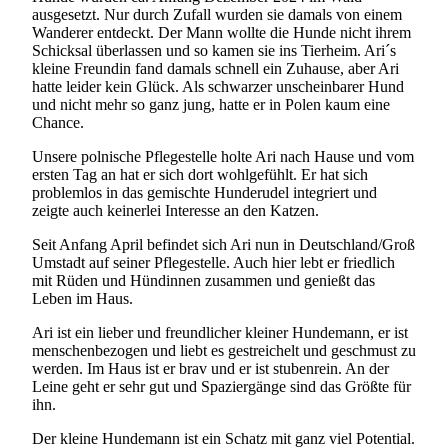
ausgesetzt. Nur durch Zufall wurden sie damals von einem
Wanderer entdeckt. Der Mann wollte die Hunde nicht ihrem
Schicksal überlassen und so kamen sie ins Tierheim. Ari´s
kleine Freundin fand damals schnell ein Zuhause, aber Ari
hatte leider kein Glück. Als schwarzer unscheinbarer Hund
und nicht mehr so ganz jung, hatte er in Polen kaum eine
Chance.
Unsere polnische Pflegestelle holte Ari nach Hause und vom
ersten Tag an hat er sich dort wohlgefühlt. Er hat sich
problemlos in das gemischte Hunderudel integriert und
zeigte auch keinerlei Interesse an den Katzen.
Seit Anfang April befindet sich Ari nun in Deutschland/Groß
Umstadt auf seiner Pflegestelle. Auch hier lebt er friedlich
mit Rüden und Hündinnen zusammen und genießt das
Leben im Haus.
Ari ist ein lieber und freundlicher kleiner Hundemann, er ist
menschenbezogen und liebt es gestreichelt und geschmust zu
werden. Im Haus ist er brav und er ist stubenrein. An der
Leine geht er sehr gut und Spaziergänge sind das Größte für
ihn.
Der kleine Hundemann ist ein Schatz mit ganz viel Potential.