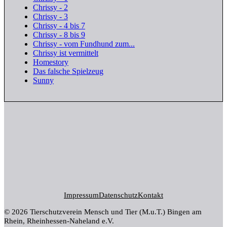
Chrissy - 2
Chrissy - 3
Chrissy - 4 bis 7
Chrissy - 8 bis 9
Chrissy - vom Fundhund zum...
Chrissy ist vermittelt
Homestory
Das falsche Spielzeug
Sunny
Impressum
Datenschutz
Kontakt
© 2026 Tierschutzverein Mensch und Tier (M.u.T.) Bingen am
Rhein, Rheinhessen-Naheland e.V.