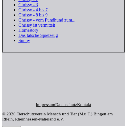
Chrissy - 3
Chrissy - 4 bis 7
Chrissy - 8 bis 9
Chrissy - vom Fundhund zum...
Chrissy ist vermittelt
Homestory
Das falsche Spielzeug
Sunny
Impressum
Datenschutz
Kontakt
© 2026 Tierschutzverein Mensch und Tier (M.u.T.) Bingen am
Rhein, Rheinhessen-Naheland e.V.