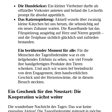
Die Hundekekse:
Ein kleiner Vierbeiner durfte als
offizieller Vorkoster antreten und befand die Leckerlis
prompt für absolut appetitlich.
Das Katzenspielzeug:
Aktuell wuseln über zwanzig
kleine Kätzchen bei uns herum, die sehnsüchtig auf
ein neues Zuhause warten. Die Rasselbande hat das
Filzspielzeug ausgiebig auf Herz und Nieren geprüft –
und die Testphase sichtlich glücklich und zufrieden
bestanden.
Ein berührender Moment für alle:
Für die
Menschen der Tagesförderstätte war es ein
tiefgehendes Erlebnis zu sehen, wie viel Freude
ihre handgefertigten Produkte den Tieren
schenken. Und auch wir waren tief beeindruckt
von dem Engagement, dem handwerklichen
Geschick und der Herzenswärme, die in diesem
Besuch steckten.
Ein Geschenk für den Neustart: Die
Kooperation wächst weiter
Die wunderbare Nachricht des Tages: Das war keine
einmalige Aktion! Die Tagesförderstätte
mittendr.in
möchte