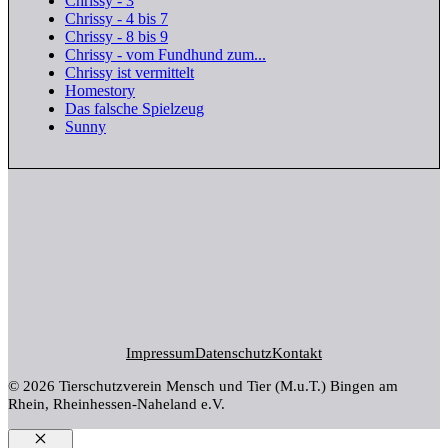
Chrissy - 3
Chrissy - 4 bis 7
Chrissy - 8 bis 9
Chrissy - vom Fundhund zum...
Chrissy ist vermittelt
Homestory
Das falsche Spielzeug
Sunny
Impressum
Datenschutz
Kontakt
© 2026 Tierschutzverein Mensch und Tier (M.u.T.) Bingen am
Rhein, Rheinhessen-Naheland e.V.